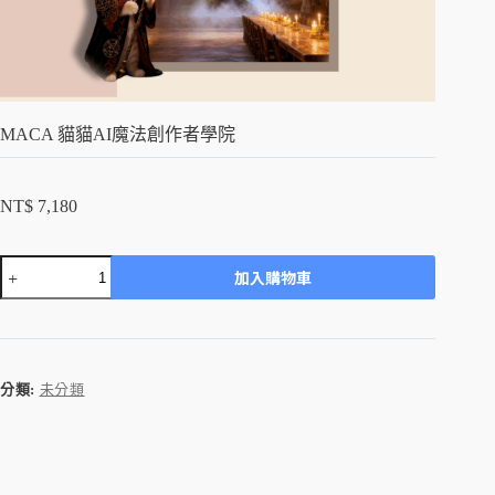
MACA 貓貓AI魔法創作者學院
NT$
7,180
加入購物車
A
l
t
e
r
分類:
未分類
n
a
t
i
v