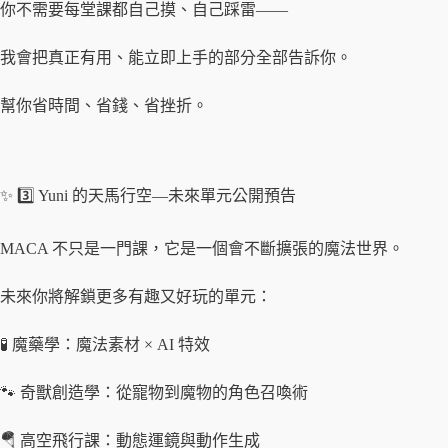
你不需要每堂課都自己摸、自己踩雷——
我會把真正有用、能立即上手的部分全部告訴你。
幫你省時間、省錢、省挫折。
✨ 3️⃣ Yuni 的天馬行空—未來單元公開預告
MACA 不只是一門課，它是一個會不斷擴張的魔法世界。
未來你將解鎖更多有趣又好玩的單元：
🧪 魔藥學：魔法素材 × AI 特效
🐾 奇獸創造學：從寵物到魔物的角色召喚術
🪂 高空飛行課：動態運鏡與動作生成