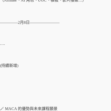
（Affiliate、AI 角色、UGC、模板、影片接案…）
————–2月8日———————–
….
(持續新增)
🪄 MACA 的優勢與未來課程願景