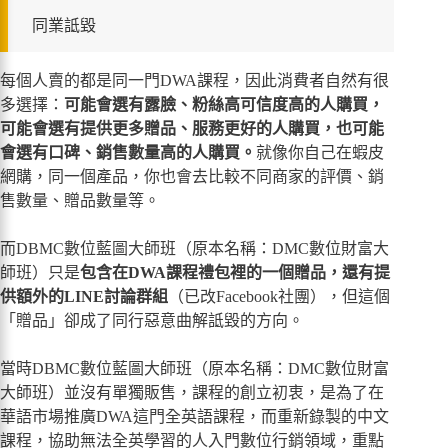
同業詆毀
每個人賣的都是同一門DWA課程，因此消費者自然有很
多選擇：
可能會選有露臉、粉絲高可信度高的人購買，
可能會選有提供更多贈品、服務更好的人購買，也可能
會選有口碑、銷售數量高的人購買。
就像你自己在蝦皮
網購，同一個產品，你也會去比較不同商家的評價、銷
售數量、贈品數量等。
而DBMC數位藍圖大師班（原本名稱：DMC數位財富大
師班）只是
包含在DWA課程禮包裡的一個贈品，還有提
供額外的LINE討論群組
（已改Facebook社團），但這個
「贈品」卻成了同行惡意曲解詆毀的方向。
當時DBMC數位藍圖大師班（原本名稱：DMC數位財富
大師班）並沒有單獨販售，課程的創立初衷，是為了在
華語市場推廣DWA這門全英語課程，而重新錄製的中文
課程，協助無法全英學習的人入門數位行銷領域，重點