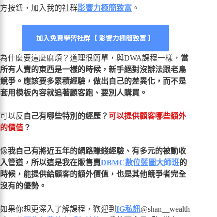
方按鈕，加入我的社群
影響力極簡致富
。
加入免費學習社群【 影響力極簡致富 】
為什麼要這麼麻煩？道理很簡單，與DWA課程一樣，
當
所有人賣的東西是一樣的時候，新手絕對沒辦法跟老鳥
競爭。應該要多累積經驗，做出自己的差異化，而不是
套用模板內容就追著顧客跑、要別人購買。
可以反
自己有哪些特別的經歷？
可以提供顧客哪些額外
的價值
？
像
我自己有將近五年的網路賺錢經驗、有多元的被動收
入管道，所以這是我在販售賣
DBMC數位藍圖大師班
的
時候，能提供給顧客的額外價值，也是其他競爭者完全
沒有的優勢。
如果你想更深入了解課程，歡迎到
IG私訊
@shan__wealth