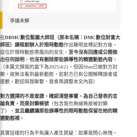
爭議未解
在
DBMC數位藍圖大師班（原本名稱：DMC數位財富大
師班）課程創辦人於限時動態
作出聲明並標記對方後，
這位於限時動態帶風向的女生，
至今沒有回應或公開做
出任何說明
，
也沒有刪除那些誤導性的精選動態內容
。
（本篇文撰寫的當下為2025/4/21，但因Shan已被對方封
鎖，故無法看到最新動態，若對方已有公開解釋誤會或
道歉，歡迎與我聯繫，我會再調整本文內容）
對方選擇的不是查證、確認清楚事實、為自己發表的言
論負責，而是封鎖帳號
（包含我也無緣無故被封鎖
了），
並且繼續讓那些誤導性的限時動態保留在她的精
選動態裡
。
其實這樣的行為不免讓人產生質疑：如果是問心無愧，