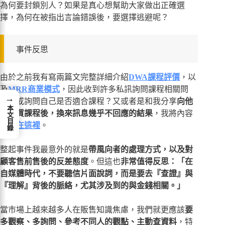
為何要封鎖別人？如果是真心想幫助大家做出正確選
擇，為何在被指出言論錯誤後，要選擇逃避呢？
事件反思
由於之前我有寫兩篇文完整詳細介紹
DWA課程評價
，以
及
MRR商業模式
，因此收到許多私訊詢問課程相關問
→
題、或詢問自己是否適合課程？又或者是和我分享
向他
本文目錄
人購買課程後，換來訊息幾乎不回應的結果
，我將內容
彙整在這裡
。
整起事件我最意外的就是
帶風向者的處理方式，以及對
顧客售前售後的反差態度
。但這也
非常值得反思：「在
自媒體時代，不要聽信片面說詞，而是要去『查證』與
『理解』背後的脈絡，尤其涉及到的與金錢相關。」
當市場上越來越多人在販售知識焦慮，我們就更應該
要
多觀察、多詢問、參考不同人的觀點、主動查資料
，特