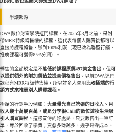
DBMC數位藍圖大師班是DWA翻版？
爭議起源
DWA數位財富學院這門課程，在2025年3月之前，是附
帶MRR特級轉售權的課程，這代表每個人購買後都可以
直接將課程轉售，賺到100%利潤（現已改為聯盟行銷，
推廣課程可獲得85%分潤）。
轉售的金額規定是
不能低於課程原價497美金售出
，但
可
以提供額外的附加價值並提高價格售出
。以前DWA這門
課程有MRR特級轉售權，所以許多人會用
比較極端的行
銷方式來推薦別人購買課程
。
極端的行銷手段例如：
大量曝光自己誇張的日收入、月
收入幾十萬幾百萬，或是分享很Chill的數位遊牧生活吸
引人購買課程
。這樣宣傳的好處是，只要販售出一筆訂
單，等於回收了學費；賣愈多賺越多，幾乎是零成本、