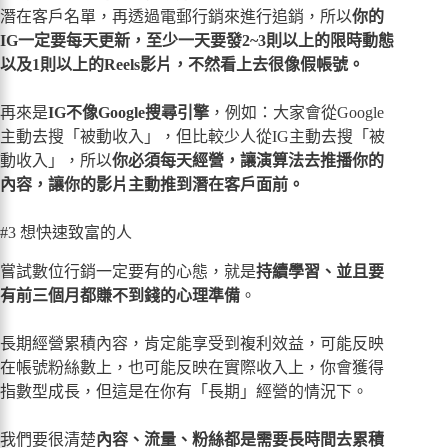
潛在客戶名單，再透過電郵行銷來進行追銷，所以
你的
IG一定要每天更新，至少一天要發2~3則以上的限時動態
以及1則以上的Reels影片，不然看上去很像假帳號。
再來是
IG不像Google搜尋引擎
，例如：大家會從Google
主動去搜「被動收入」，但比較少人從IG主動去搜「被
動收入」，所以
你必須每天經營，讓演算法去推播你的
內容，讓你的影片主動推到潛在客戶面前。
#3 想快速致富的人
嘗試數位行銷一定要有的心態，就是
持續學習、並且要
有前三個月都賺不到錢的心理準備
。
長期經營累積內容，肯定能享受到複利效益，可能反映
在帳號粉絲數上，也可能反映在實際收入上，你會獲得
指數型成長，但這是在你有「長期」經營的情況下。
我們要很清楚
內容、流量、粉絲都是需要長時間去累積