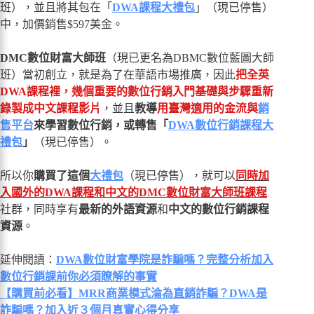
班），並且將其包在「
DWA課程大禮包
」（現已停售）
中，加價銷售$597美金。
DMC數位財富大師班
（現已更名為DBMC數位藍圖大師
班）當初創立，就是為了在華語市場推廣，因此
把全英
DWA課程裡，幾個重要的數位行銷入門基礎與步驟重新
錄製成中文課程影片
，並且
教導
用臺灣適用的金流與
銷
售平台
來學習數位行銷，或轉售「
DWA數位行銷課程大
禮包
」
（現已停售）。
所以你
購買了這個
大禮包
（現已停售），就可以
同時加
入國外的DWA課程和中文的DMC數位財富大師班課程
社群，同時享有
最新的外語資源
和
中文的數位行銷課程
資源
。
延伸閱讀：
DWA數位財富學院是詐騙嗎？完整分析加入
數位行銷課前你必須瞭解的事實
【購買前必看】MRR商業模式淪為直銷詐騙？DWA是
詐騙嗎？加入近３個月真實心得分享