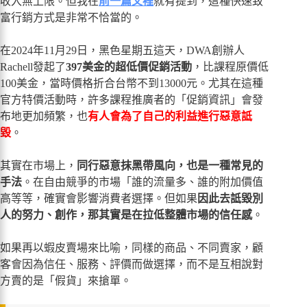
收入無上限。但我在
前一篇文裡
就有提到，這種快速致
富行銷方式是非常不恰當的。
在2024年11月29日，黑色星期五這天，DWA創辦人
Rachell發起了
397美金的超低價促銷活動
，比課程原價低
100美金，當時價格折合台幣不到13000元。尤其在這種
官方特價活動時，許多課程推廣者的「促銷資訊」會發
布地更加頻繁，也
有人會為了自己的利益進行惡意詆
毀
。
其實在市場上，
同行惡意抹黑帶風向，也是一種常見的
手法
。在自由競爭的市場「誰的流量多、誰的附加價值
高等等，確實會影響消費者選擇。但如果
因此去詆毀別
人的努力、創作，那其實是在拉低整體市場的信任感
。
如果再以蝦皮賣場來比喻，同樣的商品、不同賣家，顧
客會因為信任、服務、評價而做選擇，而不是互相說對
方賣的是「假貨」來搶單。