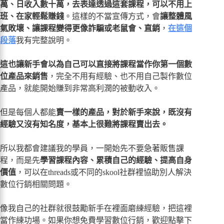
萬、日收入數十萬，去表達透過這套課程，可以不用上
班、在家輕鬆賺錢
。這樣的不當宣傳方式，會
讓整體風
氣敗壞、讓課程變得更像詐騙或老鼠會、直銷
，
在這個
段落
我有完整說明。
這也讓新手會以為自己可以直接將課程當作你第一個數
位產品來銷售
，完全不用有經驗、也不用自己製作數位
產品，就能開始賺到非常高利潤的被動收入。
但是每個人都能
賣一樣的產品，對於新手來說，既沒有
經驗又沒有知名度，基本上很難將課程賣出去。
所以我都會建議我的學員，一開始先不要急著販售課
程，而是先
學習課程內容、累積自己的經驗、提高自身
價值
，可以在threads或不同的skool社群裡協助別人解決
數位行銷相關問題。
像我自己的社群就很鼓勵新手在裡面磨練經驗，把這裡
當作練功場。如果你想免費學習數位行銷，歡迎點擊下