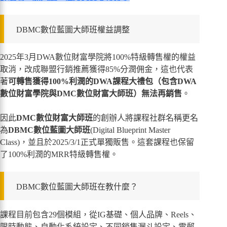
DBMC數位藍圖大師班權益調整
2025年3月DWA數位財富學院將100%特級轉售權的權益
取消，改成聯盟行銷推薦獲得85%分潤佣金，這也代表
著
可轉售獲得100%利潤的DWA課程大禮包（包含DWA
數位財富學院與DMC數位財富大師班）無法再銷售
。
因此
DMC數位財富大師班
的創辦人將課程社群名稱更名
為
DBMC數位藍圖大師班
(Digital Blueprint Master
Class)，並且於2025/3/1正式單獨販售。這套課程也保留
了100%利潤的MRR特級轉售權。
DBMC數位藍圖大師班在教什麼？
課程目前包含29個模組，從IG基礎、個人品牌、Reels、
限時動態、自動化系統設定、不同銷售漏斗設定、電郵