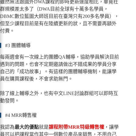
雖然無法跟國外DWA課程的即時更新速度相比，畢竟社
群規模差太多了（DWA目前全球有十萬多名學員，
DBMC數位藍圖大師班目前在臺灣只有200多名學員），
但至少課程目前是有在陸續更新的狀，且不需要再額外
付費。
#3 團體輔導
每兩週會有一次線上的團體QA輔導，協助學員解決目前
遇到的問題，也會不定期邀請做出不錯成果的學員分享
自己的「成功故事」。有這樣的團體輔導機制，能讓學
員在購買課程後，不會求助無門。
除了線上輔導之外，也有中文LINE討論群組可以即時互
動發問。
#4 MRR轉售權
我認為
最大的優點
就是
課程附帶MRR特級轉售權
，讓學
員可以把課程當作其中一個數位產品來銷售，不用自己