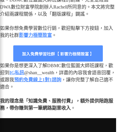
DWA數位財富學院創辦人Rachell所同意的。本文將完整
介紹兩課程關係，以及「翻版課程」闢謠。
如果你想免費學習數位行銷，歡迎點擊下方按鈕，加入
我的社群
影響力極簡致富
。
加入免費學習社群【 影響力極簡致富 】
如果你是想更深入了解DBMC數位藍圖大師班課程，歡
迎到
IG私訊
@shan__wealth，詳盡的內容我會語音回覆，
或跟我
預約免費線上1對1諮詢
，讓你完整了解自己適不
適合。
我的理念是「知識免費、服務付費」，額外提供陪跑服
務，帶你賺到第一筆網路副業收入
。