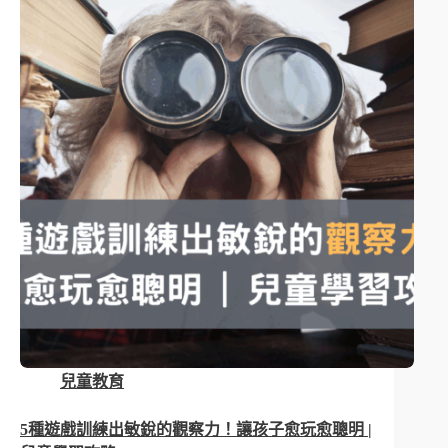
兒童教育
5種遊戲訓練出敏銳的觀察力！讓孩子愈玩愈聰明 |